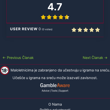
4.7
USER REVIEW
0
(
0
votes)
←
Previous Članak
Next Članak
→
Maloletnicima je zabranjeno da učestvuju u igrama na sreću.
Učešće u igrama na sreću može izazvati zavisnost.
O Nama