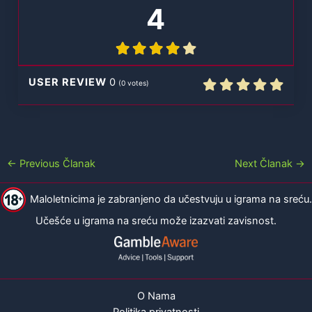
4
USER REVIEW
0
(
0
votes)
←
Previous Članak
Next Članak
→
Maloletnicima je zabranjeno da učestvuju u igrama na sreću.
Učešće u igrama na sreću može izazvati zavisnost.
O Nama