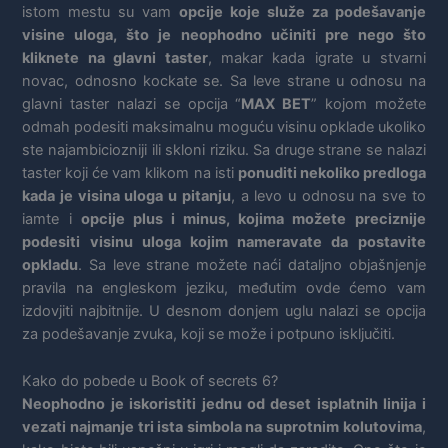
istom mestu su vam
opcije koje služe za podešavanje
visine uloga, što je neophodno učiniti pre nego što
kliknete na glavni taster
, makar kada igrate u stvarni
novac, odnosno kockate se. Sa leve strane u odnosu na
glavni taster nalazi se opcija “
MAX BET
” kojom možete
odmah podesiti maksimalnu moguću visinu opklade ukoliko
ste najambiciozniji ili skloni riziku. Sa druge strane se nalazi
taster koji će vam klikom na isti
ponuditi nekoliko predloga
kada je visina uloga u pitanju
, a levo u odnosu na sve to
iamte i
opcije plus i minus, kojima možete preciznije
podesiti visinu uloga kojim nameravate da postavite
opkladu
. Sa leve strane možete naći dataljno objašnjenje
pravila na engleskom jeziku, međutim ovde ćemo vam
izdovjiti najbitnije. U desnom donjem uglu nalazi se opcija
za podešavanje zvuka, koji se može i potpuno isključiti.
Kako do pobede u Book of secrets 6?
Neophodno je iskoristiti jednu od deset isplatnih linija i
vezati najmanje tri ista simbola na suprotnim kolutovima
,