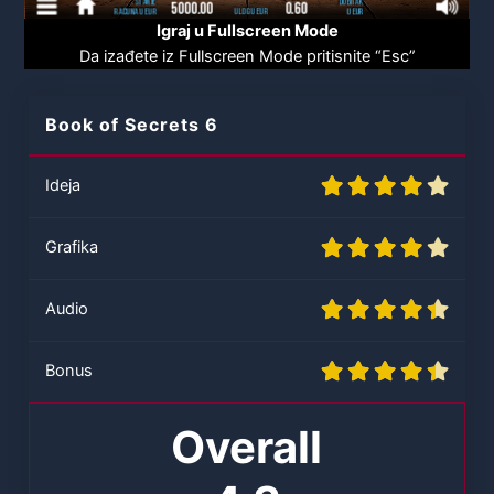
Igraj u Fullscreen Mode
Da izađete iz Fullscreen Mode pritisnite “Esc”
Book of Secrets 6
Ideja
Grafika
Audio
Bonus
Overall