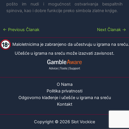
pošto im nudi i mogućnost ostvarivanja bespaltnih
spinova, kao i dobre funkcije preko simbola zlatne knjige.
←
Previous Članak
Next Članak
→
Maloletnicima je zabranjeno da učestvuju u igrama na sreću.
Učešće u igrama na sreću može izazvati zavisnost.
O Nama
Politika privatnosti
Odgovorno klađenje i učešće u igrama na sreću
Kontakt
Copyright © 2026 Slot Vockice