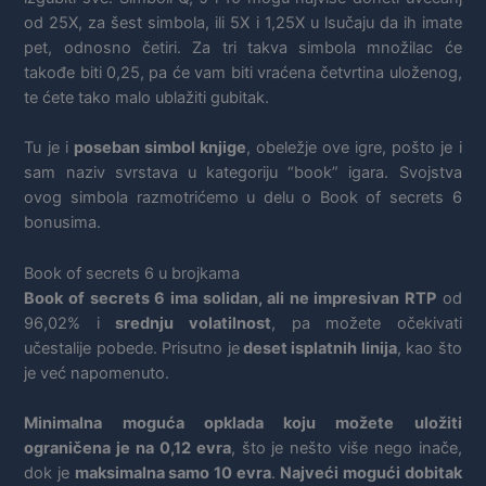
od 25X, za šest simbola, ili 5X i 1,25X u lsučaju da ih imate
pet, odnosno četiri. Za tri takva simbola množilac će
takođe biti 0,25, pa će vam biti vraćena četvrtina uloženog,
te ćete tako malo ublažiti gubitak.
Tu je i
poseban simbol knjige
, obeležje ove igre, pošto je i
sam naziv svrstava u kategoriju “book” igara. Svojstva
ovog simbola razmotrićemo u delu o Book of secrets 6
bonusima.
Book of secrets 6 u brojkama
Book of secrets 6 ima solidan, ali ne impresivan RTP
od
96,02% i
srednju volatilnost
, pa možete očekivati
učestalije pobede. Prisutno je
deset isplatnih linija
, kao što
je već napomenuto.
Minimalna moguća opklada koju možete uložiti
ograničena je na 0,12 evra
, što je nešto više nego inače,
dok je
maksimalna samo 10 evra
.
Najveći mogući dobitak