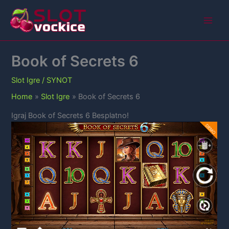
Skip
to
content
Book of Secrets 6
Slot Igre
/
SYNOT
Home
Slot Igre
Book of Secrets 6
Igraj Book of Secrets 6 Besplatno!