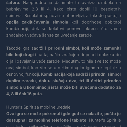
šatora
. Naophodno je da imate tri ovakva simbola na
bubnjevima 2,3 ili 4, kako biste dobili 10 besplatnih
spinova. Besplatni spinovi su obnovljivi, a takođe postoji i
opcija zaključavanja simbola
koji doprinose dobitnoj
kombinaciji, dok se kolutovi ponovo okreću, što vama
značajno uvećava šanse za uvećanje zarade.
Takođe igra sadrži i
prirodni simbol, koji može zameniti
bilo koji drugi
i na taj način značajno doprineti dolasku do
cilja i osvajanju veće zarade. Međutim, to nije sve što može
ovaj simbol, kao što se u nekim drugim igrama iscrpljuje u
osnovnoj funkciji.
Kombinacija koja sadrži i prirodni simbol
duplira zaradu, dok u slučaju dva, tri ili četiri prirodna
simbola u kombinaciji ista može biti uvećana dodatno za
4, 8 ili čak 16 puta.
Hunter's Spirit za mobilne uređaje
Ova igra se može pokrenuti gde god se nalazite, pošto je
dostupna i za mobilne telefone i tablete
. Hunter's Spirit je
u startu prilagođena razlčitim veličinama ekrana i