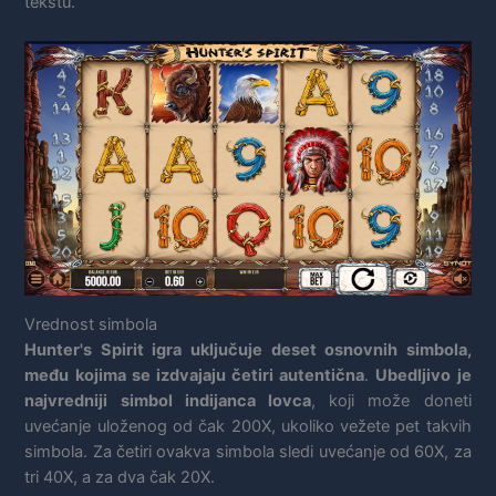
tekstu.
Vrednost simbola
Hunter's Spirit igra uključuje deset osnovnih simbola,
među kojima se izdvajaju četiri autentična
.
Ubedljivo je
najvredniji simbol indijanca lovca
, koji može doneti
uvećanje uloženog od čak 200X, ukoliko vežete pet takvih
simbola. Za četiri ovakva simbola sledi uvećanje od 60X, za
tri 40X, a za dva čak 20X.