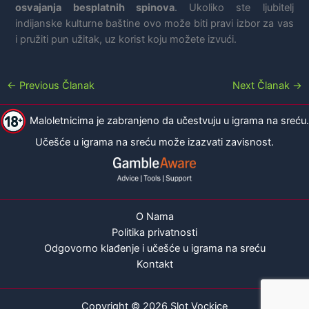
osvajanja besplatnih spinova
. Ukoliko ste ljubitelj
indijanske kulturne baštine ovo može biti pravi izbor za vas
i pružiti pun užitak, uz korist koju možete izvući.
←
Previous Članak
Next Članak
→
Maloletnicima je zabranjeno da učestvuju u igrama na sreću.
Učešće u igrama na sreću može izazvati zavisnost.
O Nama
Politika privatnosti
Odgovorno klađenje i učešće u igrama na sreću
Kontakt
Copyright © 2026 Slot Vockice