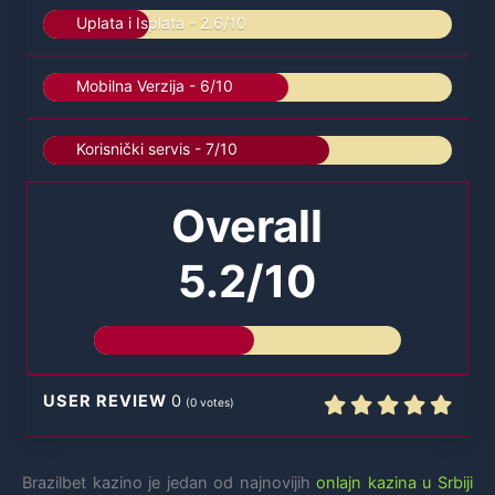
Uplata i Isplata -
2.6/10
Mobilna Verzija -
6/10
Korisnički servis -
7/10
Overall
5.2/10
USER REVIEW
0
(
0
votes)
Brazilbet kazino je jedan od najnovijih
onlajn kazina u Srbiji