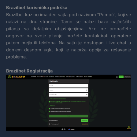
Brazilbet korisnička podrška
Brazilbet kazino ima deo sajta pod nazivom “Pomoć”, koji se
nalazi na dnu stranice. Tamo se nalazi baza najčešćih
pitanja sa detaljnim objašnjenjima. Ako ne pronađete
odgovor na svoje pitanje, možete kontaktirati operatere
putem mejla ili telefona. Na sajtu je dostupan i live chat u
donjem desnom uglu, koji je najbrža opcija za rešavanje
problema.
Brazilbet Registracija