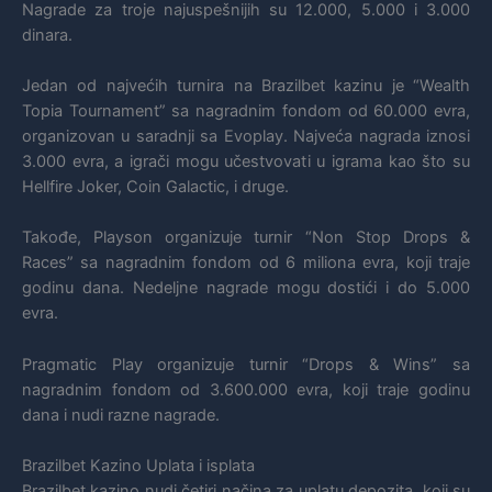
Nagrade za troje najuspešnijih su 12.000, 5.000 i 3.000
dinara.
Jedan od najvećih turnira na Brazilbet kazinu je “Wealth
Topia Tournament” sa nagradnim fondom od 60.000 evra,
organizovan u saradnji sa Evoplay. Najveća nagrada iznosi
3.000 evra, a igrači mogu učestvovati u igrama kao što su
Hellfire Joker, Coin Galactic, i druge.
Takođe, Playson organizuje turnir “Non Stop Drops &
Races” sa nagradnim fondom od 6 miliona evra, koji traje
godinu dana. Nedeljne nagrade mogu dostići i do 5.000
evra.
Pragmatic Play organizuje turnir “Drops & Wins” sa
nagradnim fondom od 3.600.000 evra, koji traje godinu
dana i nudi razne nagrade.
Brazilbet Kazino Uplata i isplata
Brazilbet kazino nudi četiri načina za uplatu depozita, koji su