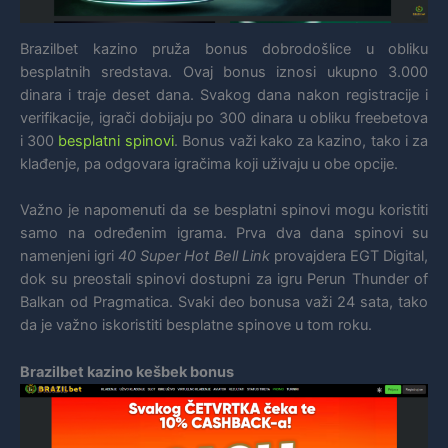
Brazilbet kazino pruža bonus dobrodošlice u obliku
besplatnih sredstava. Ovaj bonus iznosi ukupno 3.000
dinara i traje deset dana. Svakog dana nakon registracije i
verifikacije, igrači dobijaju po 300 dinara u obliku freebetova
i 300
besplatni spinovi
. Bonus važi kako za kazino, tako i za
klađenje, pa odgovara igračima koji uživaju u obe opcije.
Važno je napomenuti da se besplatni spinovi mogu koristiti
samo na određenim igrama. Prva dva dana spinovi su
namenjeni igri
40 Super Hot Bell Link
provajdera EGT Digital,
dok su preostali spinovi dostupni za igru Perun Thunder of
Balkan od Pragmatica. Svaki deo bonusa važi 24 sata, tako
da je važno iskoristiti besplatne spinove u tom roku.
Brazilbet kazino kešbek bonus