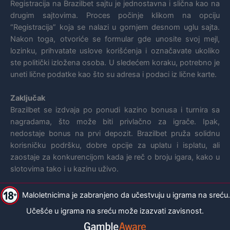
Registracija na Brazilbet sajtu je jednostavna i slična kao na
drugim sajtovima. Proces počinje klikom na opciju
“Registracija” koja se nalazi u gornjem desnom uglu sajta.
Nakon toga, otvoriće se formular gde unosite svoj mejl,
lozinku, prihvatate uslove korišćenja i označavate ukoliko
ste politički izložena osoba. U sledećem koraku, potrebno je
uneti lične podatke kao što su adresa i podaci iz lične karte.
Zaključak
Brazilbet se izdvaja po ponudi kazino bonusa i turnira sa
nagradama, što može biti privlačno za igrače. Ipak,
nedostaje bonus na prvi depozit. Brazilbet pruža solidnu
korisničku podršku, dobre opcije za uplatu i isplatu, ali
zaostaje za konkurencijom kada je reč o broju igara, kako u
slotovima tako i u kazinu uživo.
Maloletnicima je zabranjeno da učestvuju u igrama na sreću.
Učešće u igrama na sreću može izazvati zavisnost.