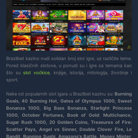
Brazilbet kazino nudi solidan broj slot igre, uz različite teme.
Pored klasičnih slotova, u ponudi su i igre sa temama kao
što su
slot voćkice
, knjige, istorija, mitologija, životinje i
sport.
Neke od popularnih slot igara u Brazilbet kazinu su:
Burning
Goals, 40 Burning Hot, Gates of Olympus 1000, Sweet
Bonanza 1000, Big Bass Bonanza, Starlight Princess
1000, October Fortunes, Book of Gold: Multichance,
Sugar Rush 1000, 20 Golden Coins, Treasures of Fire:
Scatter Pays, Angel vs Sinner, Double Clover Fire, Le
Bandit, Running Sushi, Amazons's Battle, Money Minter,