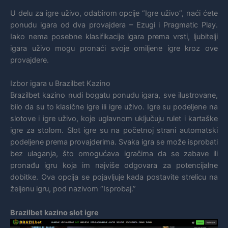
U delu za igre uživo, odabirom opcije “Igre uživo”, naći ćete
ponudu igara od dva provajdera – Ezugi i Pragmatic Play.
Iako nema posebne klasifikacije igara prema vrsti, ljubitelji
igara uživo mogu pronaći svoje omiljene igre kroz ove
provajdere.
Izbor igara u Brazilbet Kazino
Brazilbet kazino nudi bogatu ponudu igara, sve ilustrovane,
bilo da su to klasične igre ili igre uživo. Igre su podeljene na
slotove i igre uživo, koje uglavnom uključuju rulet i kartaške
igre za stolom. Slot igre su na početnoj strani automatski
podeljene prema provajderima. Svaka igra se može isprobati
bez ulaganja, što omogućava igračima da se zabave ili
pronađu igru koja im najviše odgovara za potencijalne
dobitke. Ova opcija se pojavljuje kada postavite strelicu na
željenu igru, pod nazivom “Isprobaj.”
Brazilbet kazino slot igre