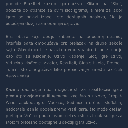
ponude Brazilbet kazino igara uživo. Klikom na “Slot”,
dolazite do stranice sa svim slot igrama, a meni za izbor
igara se nalazi iznad liste dostupnih naslova, što je
uobičajen dizajn za modernije sajtove.
Bez obzira koju opciju izaberete na početnoj stranici,
interfejs sajta omogućava brz prelazak na druge sekcije
sajta. Glavni meni se nalazi na vrhu stranice i sadrži opcije
kao što su Klađenje, Uživo klađenje, Slot, Igre uživo,
Virtuelno klađenje, Aviator, Rezultati, Status tiketa, Promo i
Turniri, što omogućava lako prebacivanje između različitih
delova sajta.
Kazino deo sajta nudi mogućnosti za klasifikaciju igara
prema provajderima ili temama, kao što su Novo, Drop &
Wins, Jackpot igre, Voćkice, Sedmice i slično. Međutim,
nedostaje jasnija podela prema vrsti igara, što može otežati
pretragu. Većina igara u ovom delu su slotovi, dok su igre za
stolom pretežno dostupne u sekciji igara uživo.