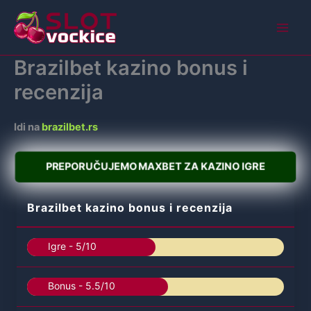
Skip
to
content
Brazilbet kazino bonus i
recenzija
Idi na
brazilbet.rs
PREPORUČUJEMO MAXBET ZA KAZINO IGRE
Brazilbet kazino bonus i recenzija
Igre -
5/10
Bonus -
5.5/10