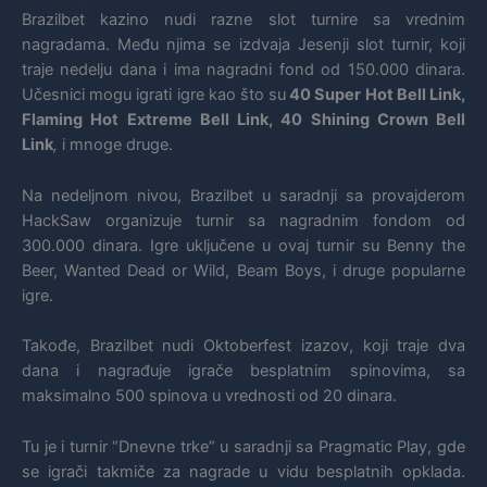
Brazilbet kazino nudi razne slot turnire sa vrednim
nagradama. Među njima se izdvaja Jesenji slot turnir, koji
traje nedelju dana i ima nagradni fond od 150.000 dinara.
Učesnici mogu igrati igre kao što su
40 Super Hot Bell Link,
Flaming Hot Extreme Bell Link, 40 Shining Crown Bell
Link
,
i mnoge druge.
Na nedeljnom nivou, Brazilbet u saradnji sa provajderom
HackSaw organizuje turnir sa nagradnim fondom od
300.000 dinara. Igre uključene u ovaj turnir su Benny the
Beer, Wanted Dead or Wild, Beam Boys, i druge popularne
igre.
Takođe, Brazilbet nudi Oktoberfest izazov, koji traje dva
dana i nagrađuje igrače besplatnim spinovima, sa
maksimalno 500 spinova u vrednosti od 20 dinara.
Tu je i turnir “Dnevne trke” u saradnji sa Pragmatic Play, gde
se igrači takmiče za nagrade u vidu besplatnih opklada.