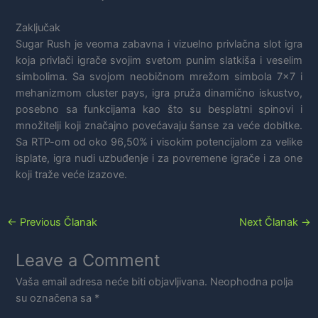
Zaključak
Sugar Rush je veoma zabavna i vizuelno privlačna slot igra
koja privlači igrače svojim svetom punim slatkiša i veselim
simbolima. Sa svojom neobičnom mrežom simbola 7×7 i
mehanizmom cluster pays, igra pruža dinamično iskustvo,
posebno sa funkcijama kao što su besplatni spinovi i
množitelji koji značajno povećavaju šanse za veće dobitke.
Sa RTP-om od oko 96,50% i visokim potencijalom za velike
isplate, igra nudi uzbuđenje i za povremene igrače i za one
koji traže veće izazove.
←
Previous Članak
Next Članak
→
Leave a Comment
Vaša email adresa neće biti objavljivana.
Neophodna polja
su označena sa
*