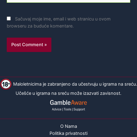
Sačuvaj moje ime, email i web stranicu u ovom
browseru za buduće komentare.
Maloletnicima je zabranjeno da učestvuju u igrama na sreću.
Učešće u igrama na sreću može izazvati zavisnost.
O Nama
Politika privatnosti