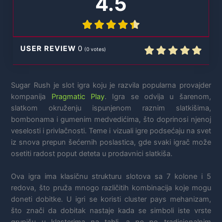
4.5
USER REVIEW
0
(
0
votes)
Sugar Rush je slot igra koju je razvila popularna provajder
kompanija
Pragmatic Play
. Igra se odvija u šarenom,
slatkom okruženju ispunjenom raznim slatkišima,
bombonama i gumenim medvedićima, što doprinosi njenoj
veselosti i privlačnosti. Teme i vizuali igre podsećaju na svet
iz snova prepun šećernih poslastica, gde svaki igrač može
osetiti radost poput deteta u prodavnici slatkiša.
Ova igra ima klasičnu strukturu slotova sa 7 kolone i 5
redova, što pruža mnogo različitih kombinacija koje mogu
doneti dobitke. U igri se koristi cluster pays mehanizam,
što znači da dobitak nastaje kada se simboli iste vrste
grupišu u klasterima na tabli, a ne po tradicionalnim