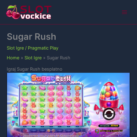
Skip
to
content
Sugar Rush
Slot Igre
/
Pragmatic Play
Home
Slot Igre
Sugar Rush
Igraj Sugar Rush besplatno