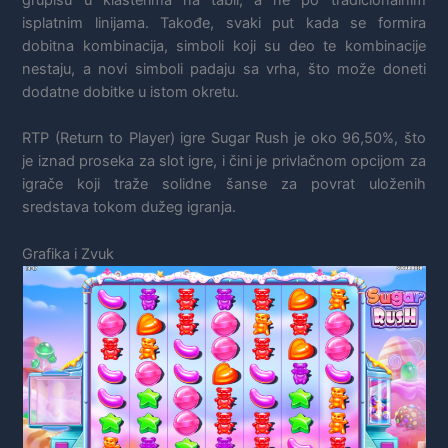
isplatnim linijama. Takođe, svaki put kada se formira
dobitna kombinacija, simboli koji su deo te kombinacije
nestaju, a novi simboli padaju sa vrha, što može doneti
dodatne dobitke u istom okretu.
RTP (Return to Player) igre Sugar Rush je oko 96,50%, što
je iznad proseka za slot igre, i čini je privlačnom opcijom za
igrače koji traže solidne šanse za povrat uloženih
sredstava tokom dužeg igranja.
Grafika i Zvuk