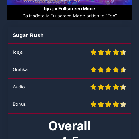
Igraj u Fullscreen Mode
Da izađete iz Fullscreen Mode pritisnite “Esc”
Sugar Rush
Ideja
Grafika
Audio
Bonus
Overall