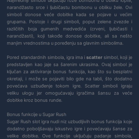
Najvredniji simboli uključuju roze bombonu u obliku lopte,
narandžasto srce i ljubičastu bombonu u obliku žele. Ovi
simboli donose veće dobitke kada se pojave u većim
grupama. Postoje i drugi simboli, poput zelene zvezde i
različitih boja gumenih medvedića (crveni, ljubičasti i
narandžasti), koji takođe donose dobitke, ali sa nešto
manjim vrednostima u poređenju sa glavnim simbolima.
Pored standardnih simbola, igra ima i
scatter
simbol, koji je
predstavljen kao jaje sa šarenim ukrasima. Ovaj simbol je
ključan za aktiviranje bonus funkcija, kao što su besplatni
okretaji, i može se pojaviti bilo gde na tabli, što dodatno
povećava uzbuđenje tokom igre. Scatter simboli igraju
veliku ulogu jer omogućavaju igračima šansu za veće
dobitke kroz bonus runde.
Bonus funkcije u Sugar Rush
Sugar Rush slot igra nudi niz uzbudljivih bonus funkcija koje
dodatno poboljšavaju iskustvo igre i povećavaju šanse za
velike dobitke. Ove funkcije uključuju padanje simbola,