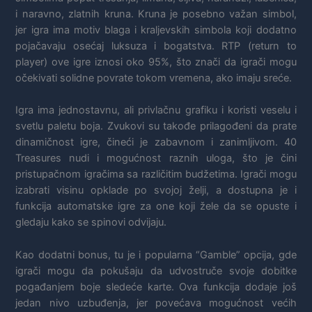
i naravno, zlatnih kruna. Kruna je posebno važan simbol,
jer igra ima motiv blaga i kraljevskih simbola koji dodatno
pojačavaju osećaj luksuza i bogatstva. RTP (return to
player) ove igre iznosi oko 95%, što znači da igrači mogu
očekivati solidne povrate tokom vremena, ako imaju sreće.
Igra ima jednostavnu, ali privlačnu grafiku i koristi veselu i
svetlu paletu boja. Zvukovi su takođe prilagođeni da prate
dinamičnost igre, čineći je zabavnom i zanimljivom. 40
Treasures nudi i mogućnost raznih uloga, što je čini
pristupačnom igračima sa različitim budžetima. Igrači mogu
izabrati visinu opklade po svojoj želji, a dostupna je i
funkcija automatske igre za one koji žele da se opuste i
gledaju kako se spinovi odvijaju.
Kao dodatni bonus, tu je i popularna “Gamble” opcija, gde
igrači mogu da pokušaju da udvostruče svoje dobitke
pogađanjem boje sledeće karte. Ova funkcija dodaje još
jedan nivo uzbuđenja, jer povećava mogućnost većih