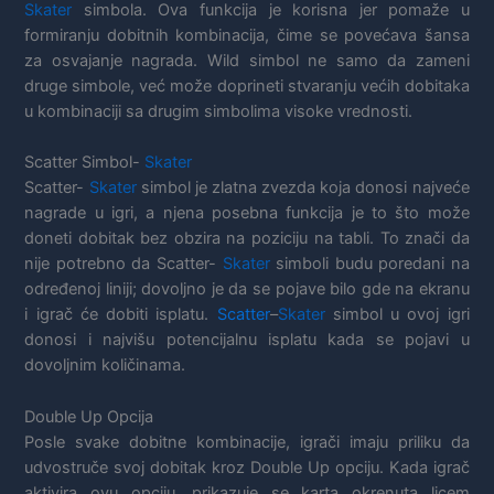
Skater
simbola. Ova funkcija je korisna jer pomaže u
formiranju dobitnih kombinacija, čime se povećava šansa
za osvajanje nagrada. Wild simbol ne samo da zameni
druge simbole, već može doprineti stvaranju većih dobitaka
u kombinaciji sa drugim simbolima visoke vrednosti.
Scatter Simbol-
Skater
Scatter-
Skater
simbol je zlatna zvezda koja donosi najveće
nagrade u igri, a njena posebna funkcija je to što može
doneti dobitak bez obzira na poziciju na tabli. To znači da
nije potrebno da Scatter-
Skater
simboli budu poredani na
određenoj liniji; dovoljno je da se pojave bilo gde na ekranu
i igrač će dobiti isplatu.
Scatter
–
Skater
simbol u ovoj igri
donosi i najvišu potencijalnu isplatu kada se pojavi u
dovoljnim količinama.
Double Up Opcija
Posle svake dobitne kombinacije, igrači imaju priliku da
udvostruče svoj dobitak kroz Double Up opciju. Kada igrač
aktivira ovu opciju, prikazuje se karta okrenuta licem