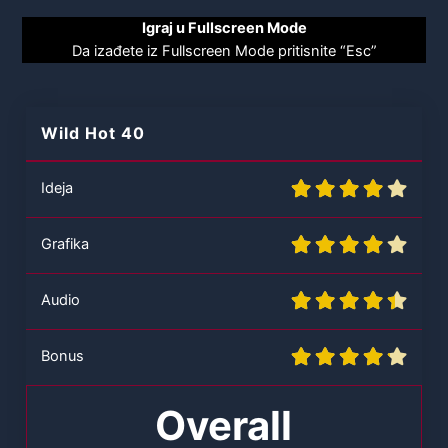
Igraj u Fullscreen Mode
Da izađete iz Fullscreen Mode pritisnite “Esc”
Wild Hot 40
Ideja
Grafika
Audio
Bonus
Overall