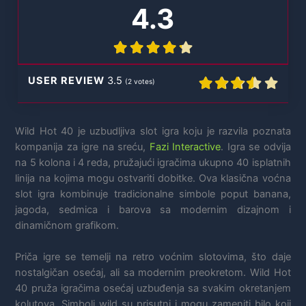
4.3
USER REVIEW
3.5
(
2
votes)
Wild Hot 40 je uzbudljiva slot igra koju je razvila poznata
kompanija za igre na sreću,
Fazi Interactive
. Igra se odvija
na 5 kolona i 4 reda, pružajući igračima ukupno 40 isplatnih
linija na kojima mogu ostvariti dobitke. Ova klasična voćna
slot igra kombinuje tradicionalne simbole poput banana,
jagoda, sedmica i barova sa modernim dizajnom i
dinamičnom grafikom.
Priča igre se temelji na retro voćnim slotovima, što daje
nostalgičan osećaj, ali sa modernim preokretom. Wild Hot
40 pruža igračima osećaj uzbuđenja sa svakim okretanjem
kolutova. Simboli wild su prisutni i mogu zameniti bilo koji