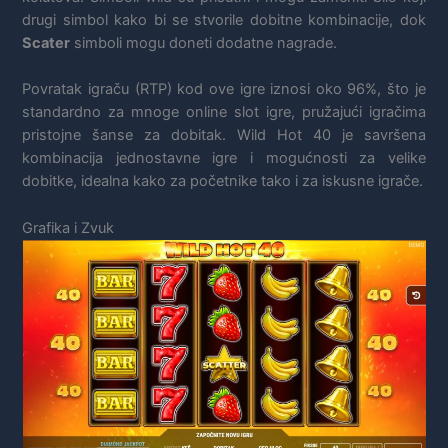
drugi simbol kako bi se stvorile dobitne kombinacije, dok
Scater
simboli mogu doneti dodatne nagrade.
Povratak igraču (RTP) kod ove igre iznosi oko 96%, što je
standardno za mnoge online slot igre, pružajući igračima
pristojne šanse za dobitak. Wild Hot 40 je savršena
kombinacija jednostavne igre i mogućnosti za velike
dobitke, idealna kako za početnike tako i za iskusne igrače.
Grafika i Zvuk