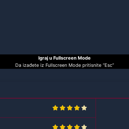
Igraj u Fullscreen Mode
Da izađete iz Fullscreen Mode pritisnite “Esc”