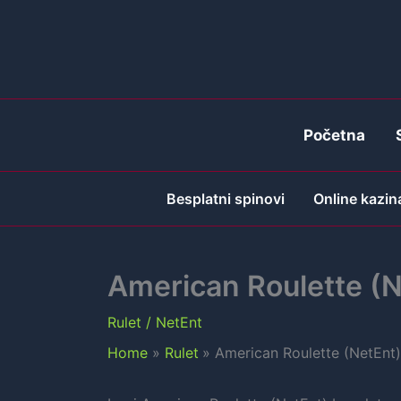
Skip
to
content
Početna
Besplatni spinovi
Online kazin
American Roulette (N
Rulet
/
NetEnt
Home
Rulet
American Roulette (NetEnt