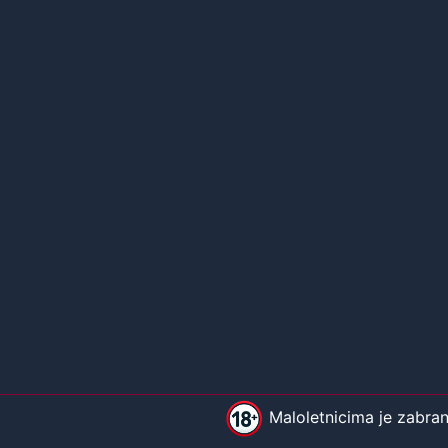
Maloletnicima je zabranj