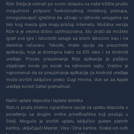
Rizk Srbija je odmah po svom dolasku na naše tržište pružio
mogućnost potpuno funkcionalnog mobilnog pristupa,
omogućavajući igračima da uživaju u njihovim uslugama sa
bilo kog mesta gde imaju pristup internetu. Mobilna verzija
Rizk-a je veoma dobro optimizovana, što znači da možete
igrati sve igre i iskoristiti usluge sa istom lakoćom kao i na
desktop računaru. Takođe, imate opciju da preuzmete
aplikaciju, koja je dostupna kako za iOS tako i za Android
uređaje. Proces preuzimanja Rizk aplikacije je pažljivo
objašnjen korak po korak na njihovom sajtu. Vredno je
napomenuti da se preuzimanje aplikacije za Android uređaje
može izvršiti isključivo preko Gugl Hroma, dok se za Apple
uređaje koristi Safari pretraživač.
Način uplate depozita i isplate dobitka
Rizk.rs pruža znatno ograničene opcije za uplatu depozita u
poređenju sa drugim online priređivačima koji posluju u
Srbiji. Moguće je izvršiti uplatu isključivo putem platnih
kartica, uključujući Master, Visa i Dina kartice. Svaka od ovih