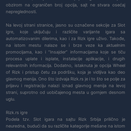
obzirom na ograničen broj opcija, sajt ne stvara osećaj
nepreglednosti.
Na levoj strani stranice, jasno su označene sekcije za Slot
igre, koje uključuju i različite varijante igara sa
automatizovanim dilerima, kao i za Rizk igre uživo. Takođe,
na istom mestu nalaze se i brze veze ka aktuelnim
promocijama, kao i “Insajder” informacijama koje se tiču
procesa uplate i isplate, instalacije aplikacije, i drugih
relevantnih informacija. Dodatno, istaknuta je opcija Wheel
of Rizk i pristup četu za podršku, koja je vidljiva kao deo
glavnog menija. Ono što izdvaja Rizk.rs je i to što se polje za
prijavu i registraciju nalazi iznad glavnog menija na levoj
strani, suprotno od uobičajenog mesta u gornjem desnom
uglu.
Rizk.rs igre
Podela tzv. Slot igara na sajtu Rizk Srbija prilično je
neuredna, budući da su različite kategorije mešane na istom