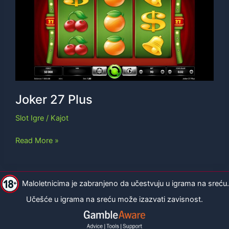
Joker 27 Plus
Slot Igre
/
Kajot
Joker
Read More »
27
Plus
Maloletnicima je zabranjeno da učestvuju u igrama na sreću.
Učešće u igrama na sreću može izazvati zavisnost.