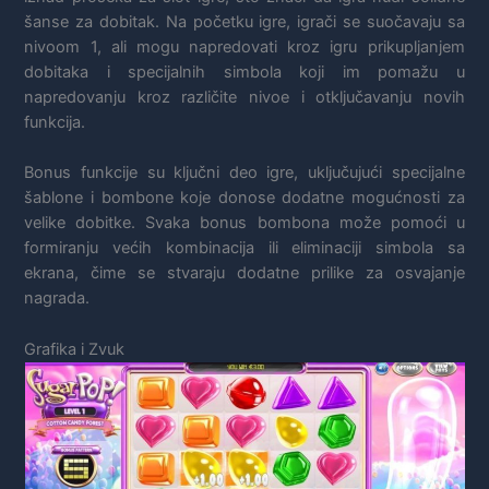
šanse za dobitak. Na početku igre, igrači se suočavaju sa
nivoom 1, ali mogu napredovati kroz igru prikupljanjem
dobitaka i specijalnih simbola koji im pomažu u
napredovanju kroz različite nivoe i otključavanju novih
funkcija.
Bonus funkcije su ključni deo igre, uključujući specijalne
šablone i bombone koje donose dodatne mogućnosti za
velike dobitke. Svaka bonus bombona može pomoći u
formiranju većih kombinacija ili eliminaciji simbola sa
ekrana, čime se stvaraju dodatne prilike za osvajanje
nagrada.
Grafika i Zvuk