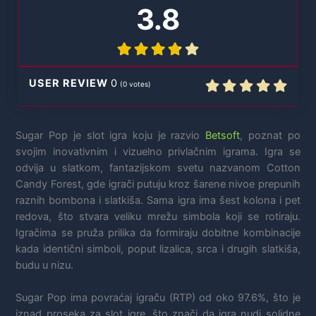
3.8
USER REVIEW
0
(
0
votes)
Sugar Pop je slot igra koju je razvio
Betsoft
, poznat po
svojim inovativnim i vizuelno privlačnim igrama. Igra se
odvija u slatkom, fantazijskom svetu nazvanom Cotton
Candy Forest, gde igrači putuju kroz šarene nivoe prepunih
raznih bombona i slatkiša. Sama igra ima šest kolona i pet
redova, što stvara veliku mrežu simbola koji se rotiraju.
Igračima se pruža prilika da formiraju dobitne kombinacije
kada identični simboli, poput lizalica, srca i drugih slatkiša,
budu u nizu.
Sugar Pop ima povraćaj igraču (RTP) od oko 97.6%, što je
iznad proseka za slot igre, što znači da igra nudi solidne