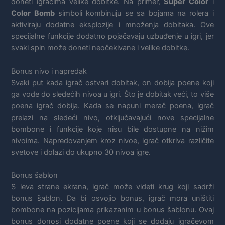
doneti igračima velike dobitke. Na primer,
Super Color
i
Color Bomb
simboli kombinuju se sa bojama na rolera i
aktiviraju dodatne eksplozije i množenja dobitaka. Ove
specijalne funkcije dodatno pojačavaju uzbuđenje u igri, jer
svaki spin može doneti neočekivane i velike dobitke.
Bonus nivo i napredak
Svaki put kada igrač ostvari dobitak, on dobija poene koji
ga vode do sledećih nivoa u igri. Što je dobitak veći, to više
poena igrač dobija. Kada se napuni merač poena, igrač
prelazi na sledeći nivo, otključavajući nove specijalne
bombone i funkcije koje nisu bile dostupne na nižim
nivoima. Napredovanjem kroz nivoe, igrač otkriva različite
svetove i dolazi do ukupno 30 nivoa igre.
Bonus šablon
S leva strane ekrana, igrač može videti krug koji sadrži
bonus šablon. Da bi osvojio bonus, igrač mora uništiti
bombone na pozicijama prikazanim u bonus šablonu. Ovaj
bonus donosi dodatne poene koji se dodaju igračevom